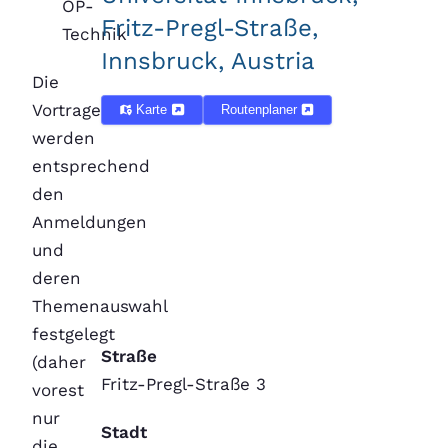
OP-
Fritz-Pregl-Straße,
Technik
Innsbruck, Austria
Die
Vortragenden
Karte
Routenplaner
werden
entsprechend
den
Anmeldungen
und
deren
Themenauswahl
festgelegt
Straße
(daher
Fritz-Pregl-Straße 3
vorest
nur
Stadt
die