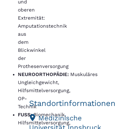
und
oberen
Extremität:
Amputationstechnik
aus
dem
Blickwinkel
der
Prothesenversorgung
NEUROORTHOPÄDIE:
Muskuläres
Ungleichgewicht,
Hilfsmittelversorgung,
OP-
Standortinformationen
Technik
FUSS:
Biomechanik,
Medizinische
Hilfsmittelversorgung,
Universität Innsbruck,