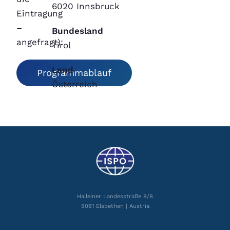
6020 Innsbruck
Eintragung
–
Bundesland
angefragt):
Tirol
Land
Programmablauf
Österreich
Halleiner Landesstraße 8/8
5061 Elsbethen | Austria