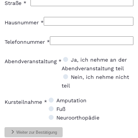
Straße
*
Hausnummer
*
Telefonnummer
*
Abendveranstaltung
Ja, ich nehme an der
Abendveranstaltung
*
Abendveranstaltung teil
Nein, ich nehme nicht
teil
Kursteilnahme
Amputation
Kursteilnahme
*
Fuß
Neuroorthopädie
Weiter zur Bestätigung